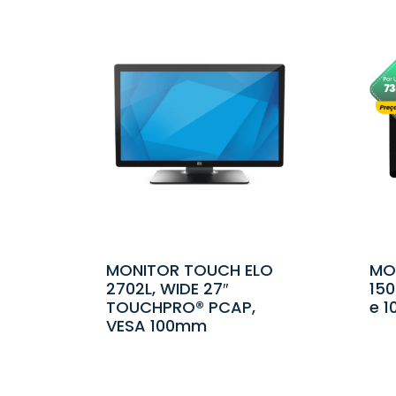
MONITOR TOUCH ELO
MO
2702L, WIDE 27″
150
TOUCHPRO® PCAP,
e 
VESA 100mm