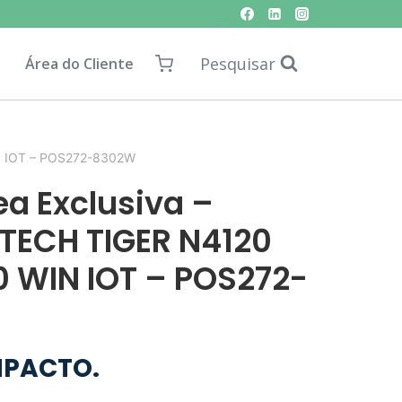
Pesquisar
Área do Cliente
N IOT – POS272-8302W
ea Exclusiva –
TECH TIGER N4120
0 WIN IOT – POS272-
MPACTO.