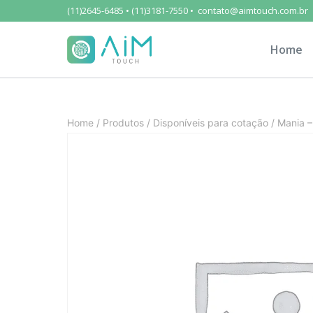
(11)2645-6485 • (11)3181-7550 • contato@aimtouch.com.br
Home
Home
/
Produtos
/
Disponíveis para cotação
/
Mania 