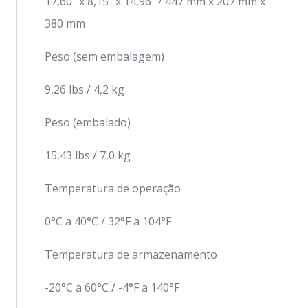
17,60″ x 8,15″ x 14,96″ / 447 mm x 207 mm x
380 mm
Peso (sem embalagem)
9,26 lbs / 4,2 kg
Peso (embalado)
15,43 lbs / 7,0 kg
Temperatura de operação
0°C a 40°C / 32°F a 104°F
Temperatura de armazenamento
-20°C a 60°C / -4°F a 140°F