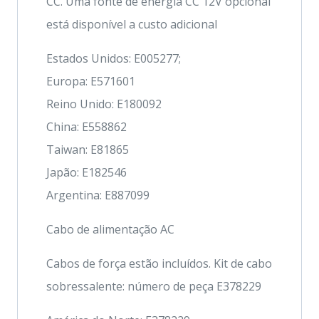
CC. Uma fonte de energia CC 12V opcional
está disponível a custo adicional
Estados Unidos: E005277;
Europa: E571601
Reino Unido: E180092
China: E558862
Taiwan: E81865
Japão: E182546
Argentina: E887099
Cabo de alimentação AC
Cabos de força estão incluídos. Kit de cabo
sobressalente: número de peça E378229