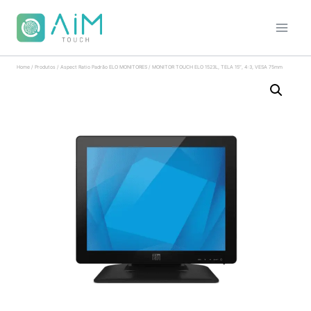
Home
/
Produtos
/
Aspect Ratio Padrão ELO MONITORES
/
MONITOR TOUCH ELO 1523L, TELA 15″, 4:3, VESA 75mm