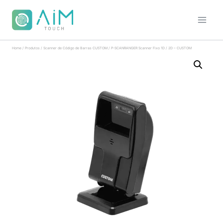
Home
/
Produtos
/
Scanner de Código de Barras CUSTOM
/
P-SCANRANGER Scanner Fixo 1D / 2D – CUSTOM