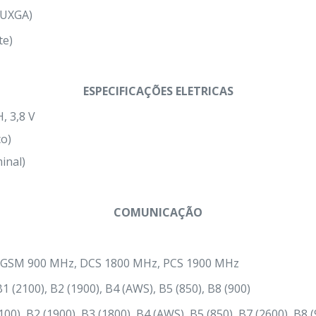
WUXGA)
te)
ESPECIFICAÇÕES ELETRICAS
, 3,8 V
co)
inal)
COMUNICAÇÃO
GSM 900 MHz, DCS 1800 MHz, PCS 1900 MHz
 (2100), B2 (1900), B4 (AWS), B5 (850), B8 (900)
00), B2 (1900), B3 (1800), B4 (AWS), B5 (850), B7 (2600), B8 (9