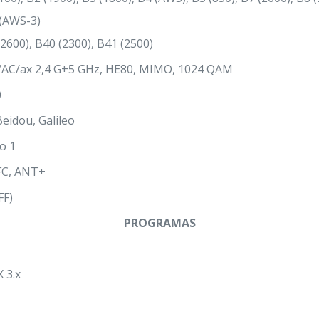
 (AWS-3)
2600), B40 (2300), B41 (2500)
n/AC/ax 2,4 G+5 GHz, HE80, MIMO, 1024 QAM
0
eidou, Galileo
o 1
NFC, ANT+
FF)
PROGRAMAS
 3.x