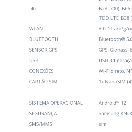
4G
B28 (700), B66
TDD LTE: B38 (
WLAN
802.11 a/b/g/
BLUETOOTH
Bluetooth® 5.
SENSOR GPS
GPS, Glonass, B
USB
USB 3.1 geraçã
CONEXÕES
Wi-Fi direto, 
CARTÃO SIM
1x NanoSIM (4
SISTEMA OPERACIONAL
Android™ 12
SEGURANÇA
Samsung KNOX
SMS/MMS
sim