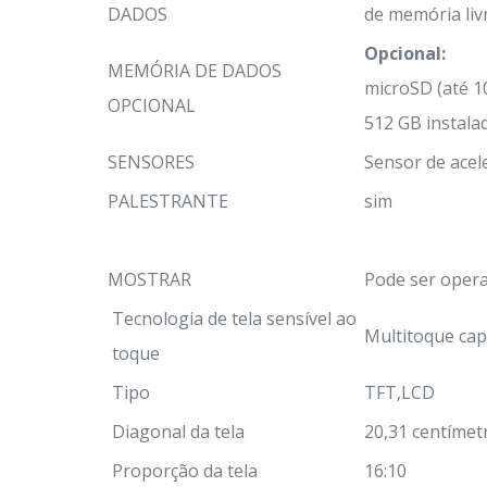
DADOS
de memória liv
Opcional:
MEMÓRIA DE DADOS
microSD (até 1
OPCIONAL
512 GB instala
SENSORES
Sensor de acel
PALESTRANTE
sim
MOSTRAR
Pode ser oper
Tecnologia de tela sensível ao
Multitoque cap
toque
Tipo
TFT,LCD
Diagonal da tela
20,31 centímet
Proporção da tela
16:10