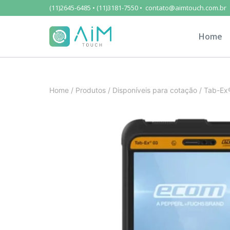
(11)2645-6485 • (11)3181-7550 • contato@aimtouch.com.br
Home
Home
/
Produtos
/
Disponíveis para cotação
/
Tab-Ex®