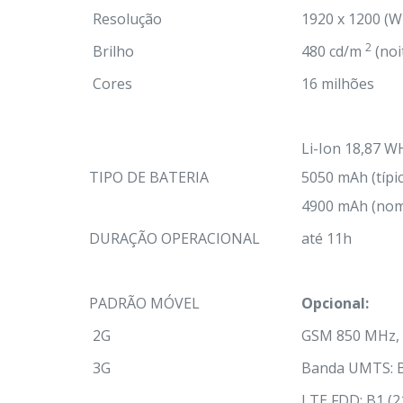
Resolução
1920 x 1200 (
2
Brilho
480 cd/m
(noi
Cores
16 milhões
Li-Ion 18,87 WH
TIPO DE BATERIA
5050 mAh (típi
4900 mAh (nom
DURAÇÃO OPERACIONAL
até 11h
PADRÃO MÓVEL
Opcional:
2G
GSM 850 MHz, 
3G
Banda UMTS: B1
LTE FDD: B1 (21