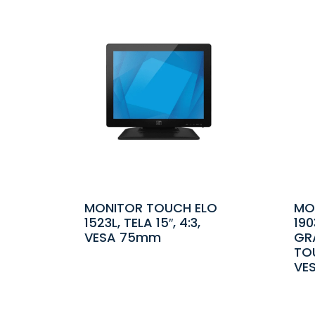
MONITOR TOUCH ELO
MO
1523L, TELA 15″, 4:3,
190
VESA 75mm
GR
TO
VE