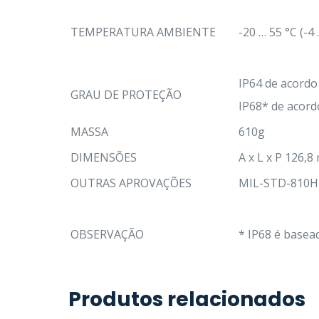
TEMPERATURA AMBIENTE
-20 … 55 °C (-4 
IP64 de acordo
GRAU DE PROTEÇÃO
IP68* de acord
MASSA
610g
DIMENSÕES
A x L x P 126,8
OUTRAS APROVAÇÕES
MIL-STD-810H
OBSERVAÇÃO
* IP68 é basea
Produtos relacionados