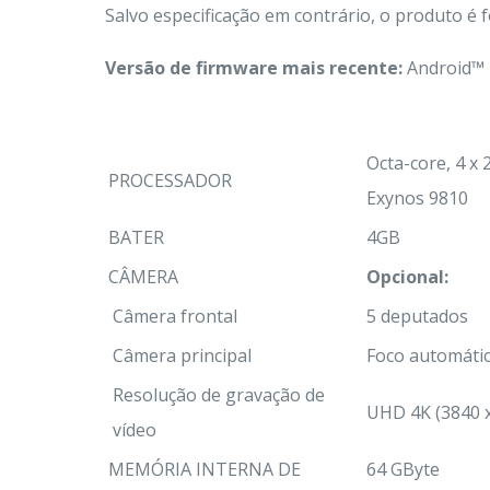
Salvo especificação em contrário, o produto é 
Versão de firmware mais recente:
Android™ 
Octa-core, 4 x 
PROCESSADOR
Exynos 9810
BATER
4GB
CÂMERA
Opcional:
Câmera frontal
5 deputados
Câmera principal
Foco automáti
Resolução de gravação de
UHD 4K (3840 x
vídeo
MEMÓRIA INTERNA DE
64 GByte