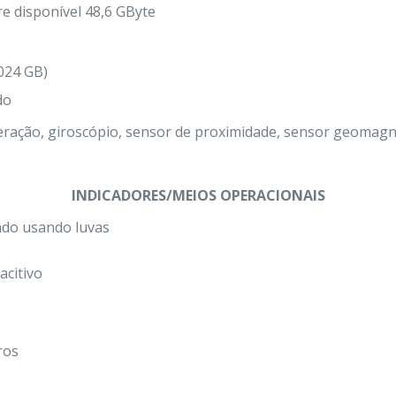
re disponível 48,6 GByte
024 GB)
do
eração, giroscópio, sensor de proximidade, sensor geomagné
INDICADORES/MEIOS OPERACIONAIS
ado usando luvas
acitivo
ros