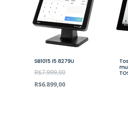
SB1015 i5 8279U
Tos
mul
R$
7.999,00
TO
R$
6.899,00