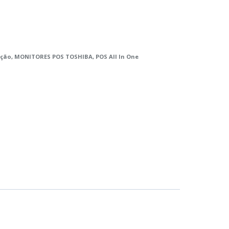
ação
,
MONITORES POS TOSHIBA
,
POS All In One