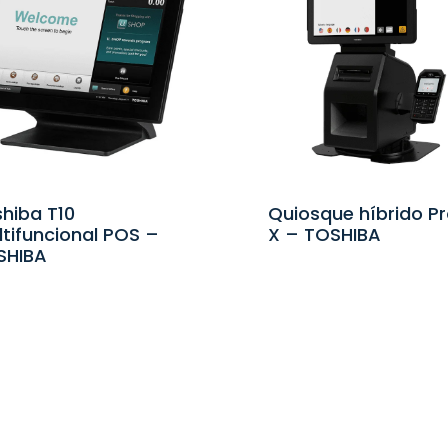
hiba T10
Quiosque híbrido P
tifuncional POS –
X – TOSHIBA
SHIBA