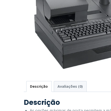
Descrição
Avaliações (0)
Descrição
As opções máximas de porta permitem a máx