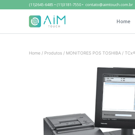
(11)2645-6485 • (11)3181-7550 • contato@aimtouch.com.br
Home
Home
/
Produtos
/
MONITORES POS TOSHIBA
/
TCx®