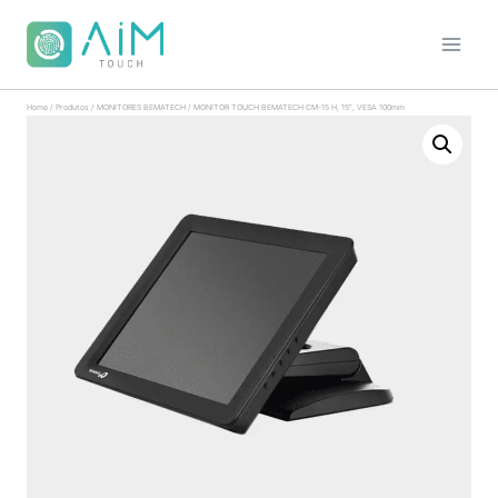
Home
/
Produtos
/
MONITORES BEMATECH
/
MONITOR TOUCH BEMATECH CM-15 H, 15″, VESA 100mm