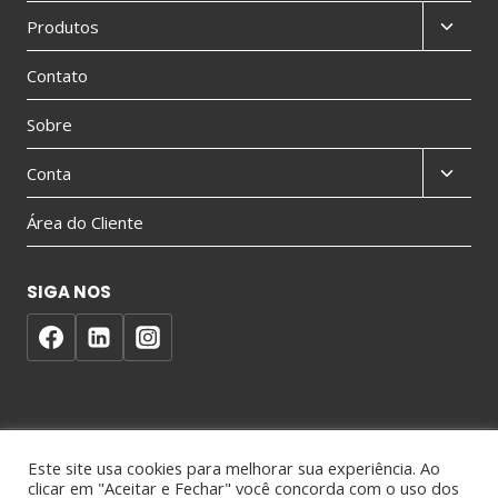
Produtos
Contato
Sobre
Conta
Área do Cliente
SIGA NOS
Este site usa cookies para melhorar sua experiência. Ao
clicar em "Aceitar e Fechar" você concorda com o uso dos
© 2026 AIM Touch - Todos os Direitos Reservados