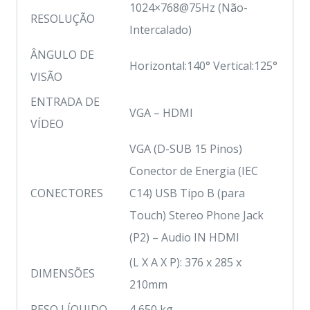
1024×768@75Hz (Não-
RESOLUÇÃO
Intercalado)
ÂNGULO DE
Horizontal:140° Vertical:125°
VISÃO
ENTRADA DE
VGA – HDMI
VÍDEO
VGA (D-SUB 15 Pinos)
Conector de Energia (IEC
CONECTORES
C14) USB Tipo B (para
Touch) Stereo Phone Jack
(P2) – Audio IN HDMI
(L X A X P): 376 x 285 x
DIMENSÕES
210mm
PESO LÍQUIDO
4,650 kg