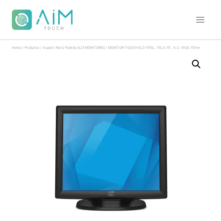
Home
/
Produtos
/
Aspect Ratio Padrão ELO MONITORES
/
MONITOR TOUCH ELO 1515L, TELA 15″, 4:3, VESA 75mm