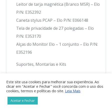
Leitor de tarja magnética (Branco MSR) – Elo
P/N: E352392
Caneta stylus PCAP – Elo P/N: E066148
Tela de privacidade de 27 polegadas – Elo
P/N: E353170
Alças do Monitor Elo – 1 conjunto – Elo P/N:
E352196
Suportes, Montarias e Kits
Kit de suporte de parede – Elo N/P: E143088
Este site usa cookies para melhorar sua experiência. Ao
Suporte de estante (75mm ou 100mm VESA) –
clicar em "Aceitar e Fechar" você concorda com o uso dos
cookies, termos e políticas do site.
Leia Mais
Elo N/P: E043382
Suporte de montagem em poste (75mm ou
Aceitar e Fechar
100mm VESA) – Elo N/P: E045151