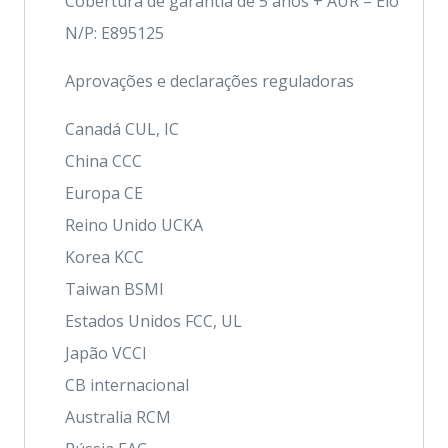
Cobertura de garantia de 5 anos + AUR – Elo
N/P: E895125
Aprovações e declarações reguladoras
Canadá CUL, IC
China CCC
Europa CE
Reino Unido UCKA
Korea KCC
Taiwan BSMI
Estados Unidos FCC, UL
Japão VCCI
CB internacional
Australia RCM