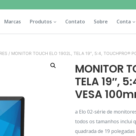
Marcas
Produtos
Contato
Sobre
Conta
ORES
/
MONITOR TOUCH ELO 1902L, TELA 19″, 5:4, TOUCHPRO® P
MONITOR TO
TELA 19″, 
VESA 100
a Elo 02-série de monitore
todos os tamanhos inclui 
quadrada de 19 polegadas e