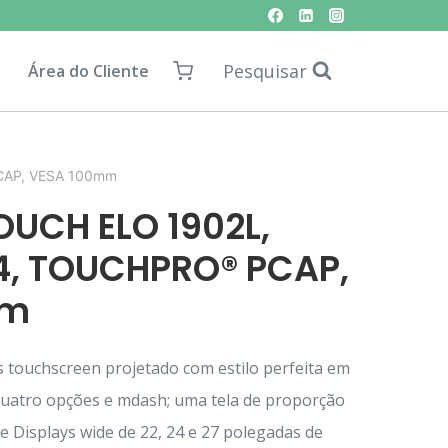
Pesquisar
Área do Cliente
CAP, VESA 100mm
UCH ELO 1902L,
5:4, TOUCHPRO® PCAP,
mm
s touchscreen projetado com estilo perfeita em
quatro opções e mdash; uma tela de proporção
 Displays wide de 22, 24 e 27 polegadas de