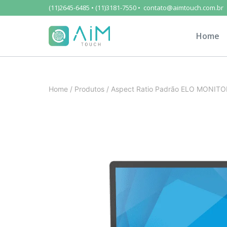
(11)2645-6485 • (11)3181-7550 • contato@aimtouch.com.br
Home
Home
/
Produtos
/
Aspect Ratio Padrão ELO MONIT