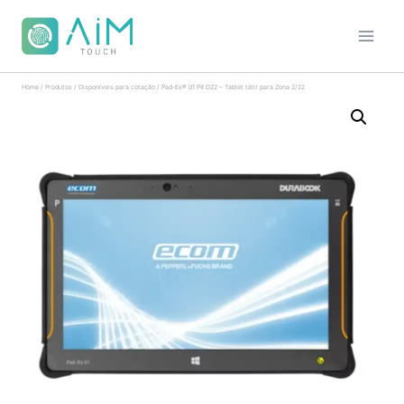
Home
/
Produtos
/
Disponíveis para cotação
/
Pad-Ex® 01 P8 DZ2 – Tablet tátil para Zona 2/22