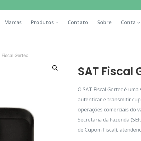
Marcas
Produtos
Contato
Sobre
Conta
 Fiscal Gertec
SAT Fiscal 
O SAT Fiscal Gertec é uma
autenticar e transmitir cupo
operações comerciais do v
Secretaria da Fazenda (SE
de Cupom Fiscal), atendend