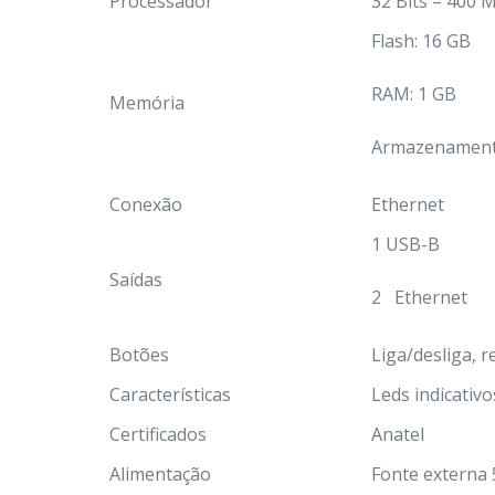
Processador
32 Bits – 400 
Flash: 16 GB
RAM: 1 GB
Memória
Armazenament
Conexão
Ethernet
1 USB-B
Saídas
2 Ethernet
Botões
Liga/desliga, r
Características
Leds indicativ
Certificados
Anatel
Alimentação
Fonte externa 