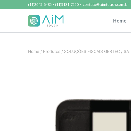
(11)2645-6485 • (11)3181-7550 • contato@aimtouch.com.br
Home
Home
/
Produtos
/
SOLUÇÕES FISCAIS GERTEC
/
SAT