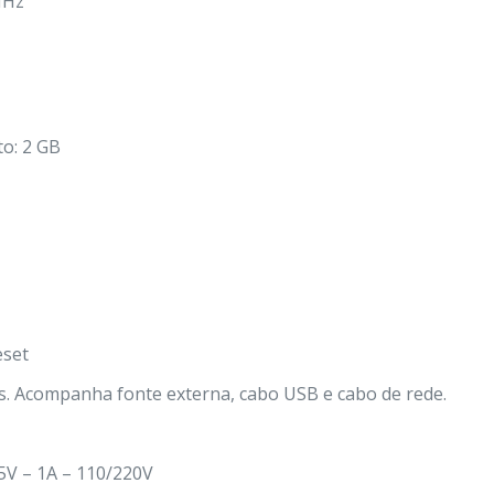
MHz
o: 2 GB
eset
os. Acompanha fonte externa, cabo USB e cabo de rede.
5V – 1A – 110/220V