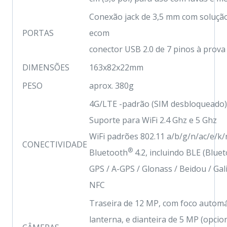
Conexão jack de 3,5 mm com soluçã
PORTAS
ecom
conector USB 2.0 de 7 pinos à prova
DIMENSÕES
163x82x22mm
PESO
aprox. 380g
4G/LTE -padrão (SIM desbloqueado)
Suporte para WiFi 2.4 Ghz e 5 Ghz
WiFi padrões 802.11 a/b/g/n/ac/e/k/
CONECTIVIDADE
®
Bluetooth
4.2, incluindo BLE (Blue
GPS / A-GPS / Glonass / Beidou / Gal
NFC
Traseira de 12 MP, com foco automát
lanterna, e dianteira de 5 MP (opcion