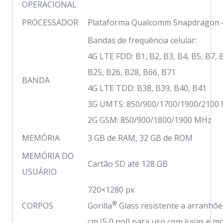
OPERACIONAL
PROCESSADOR
Plataforma Qualcomm Snapdragon 
Bandas de frequência celular:
4G LTE FDD: B1, B2, B3, B4, B5, B7, 
B25, B26, B28, B66, B71
BANDA
4G LTE TDD: B38, B39, B40, B41
3G UMTS: 850/900/1700/1900/2100
2G GSM: 850/900/1800/1900 MHz
MEMÓRIA
3 GB de RAM, 32 GB de ROM
MEMÓRIA DO
Cartão SD até 128 GB
USUÁRIO
720×1280 px
®
CORPOS
Gorilla
Glass resistente a arranhõe
cm (5,0 pol) para uso com luvas e 