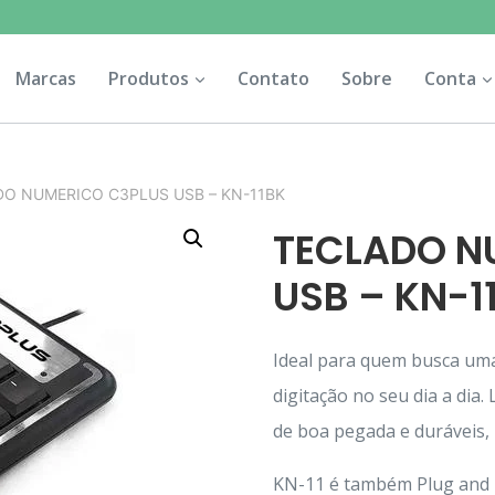
Marcas
Produtos
Contato
Sobre
Conta
O NUMERICO C3PLUS USB – KN-11BK
TECLADO N
USB – KN-1
Ideal para quem busca uma 
digitação no seu dia a dia.
de boa pegada e duráveis,
KN-11 é também Plug and P