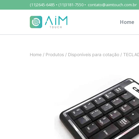
(11)2645-6485 • (11)3181-7550 • contato@aimtouch.com.br
Home
Home
/
Produtos
/
Disponíveis para cotação
/
TECLAD