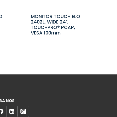
O
MONITOR TOUCH ELO
2402L, WIDE 24″,
TOUCHPRO® PCAP,
VESA 100mm
GA NOS