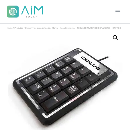
Home
/
Produtos
/
Disponíveis para cotação
/
Mania – Area Exclusiva – TECLADO NUMERICO C3PLUS USB – KN-11BK