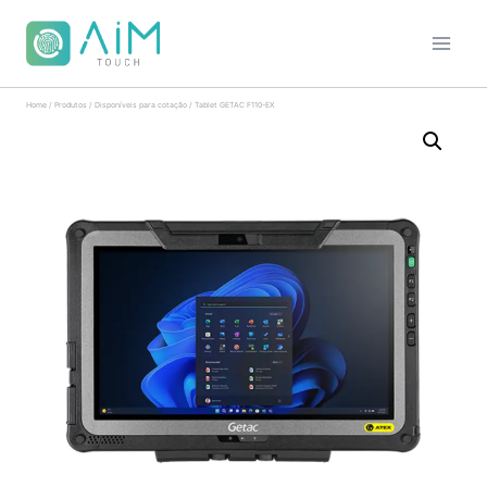
Home
/
Produtos
/
Disponíveis para cotação
/
Tablet GETAC F110-EX