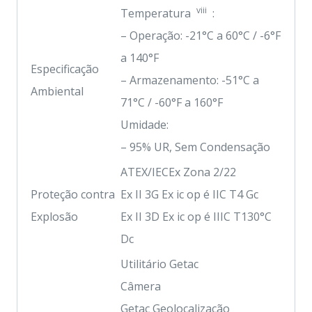
viii
Temperatura
:
– Operação: -21°C a 60°C / -6°F
a 140°F
Especificação
– Armazenamento: -51°C a
Ambiental
71°C / -60°F a 160°F
Umidade:
– 95% UR, Sem Condensação
ATEX/IECEx Zona 2/22
Proteção contra
Ex II 3G Ex ic op é IIC T4 Gc
Explosão
Ex II 3D Ex ic op é IIIC T130°C
Dc
Utilitário Getac
Câmera
Getac Geolocalização