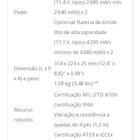
(11,4 V, típico 2.680 mAh; mín.
Poder
2.640 mAh) x 2
Opcional: Bateria de íon de
lítio de alta capacidade
(11,1 V, típico 4.200 mAh;
mínimo de 4.080 mAh) x 2
314 x 224 x 25 mm (12,4″ x
Dimensão (L x P
8,82″ x 0,98″)
x A) e peso
vii
1,58 kg (3,48 lbs)
Certificação MIL-STD-810H
Certificação IP66
Recurso
Vibração e resistência a
robusto
quedas de 4 pés (1,2 m)
Certificação ATEX e IECEx