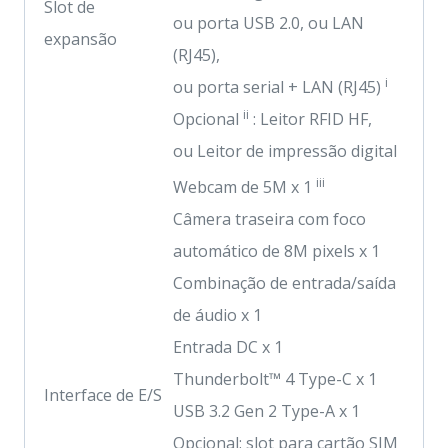
Slot de
ou porta USB 2.0, ou LAN
expansão
(RJ45),
i
ou porta serial + LAN (RJ45)
ii
Opcional
: Leitor RFID HF,
ou Leitor de impressão digital
iii
Webcam de 5M x 1
Câmera traseira com foco
automático de 8M pixels x 1
Combinação de entrada/saída
de áudio x 1
Entrada DC x 1
Thunderbolt™ 4 Type-C x 1
Interface de E/S
USB 3.2 Gen 2 Type-A x 1
Opcional: slot para cartão SIM