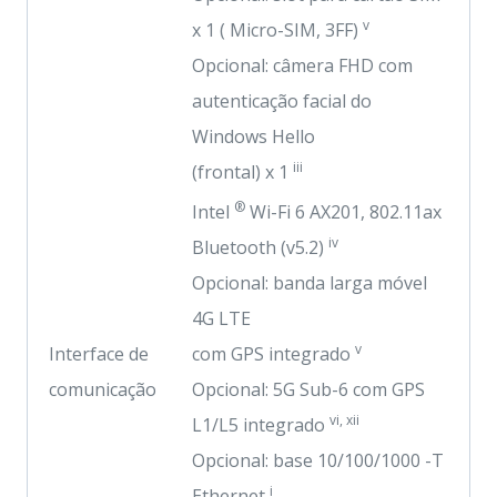
v
x 1 ( Micro-SIM, 3FF)
Opcional: câmera FHD com
autenticação facial do
Windows Hello
iii
(frontal) x 1
®
Intel
Wi-Fi 6 AX201, 802.11ax
iv
Bluetooth (v5.2)
Opcional: banda larga móvel
4G LTE
v
Interface de
com GPS integrado
comunicação
Opcional: 5G Sub-6 com GPS
vi, xii
L1/L5 integrado
Opcional: base 10/100/1000 -T
i
Ethernet