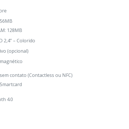
ore
 256MB
AM: 128MB
 2,4” – Colorido
ivo (opcional)
 magnético
sem contato (Contactless ou NFC)
 Smartcard
oth 4.0