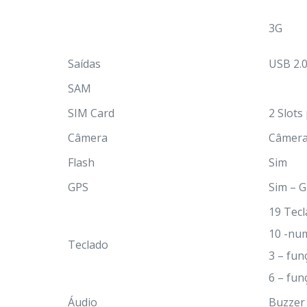
3G
Saídas
USB 2.0
SAM
SIM Card
2 Slots
Câmera
Câmera 
Flash
Sim
GPS
Sim – 
19 Tecl
10 -nu
Teclado
3 – fu
6 – fun
Áudio
Buzzer 