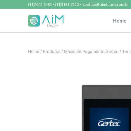
(11)2645-6485 • (11)3181-7550 • contato@aimtouch.com.br
Home
Home
/
Produtos
/
Meios de Pagamento Gertec
/
Ter