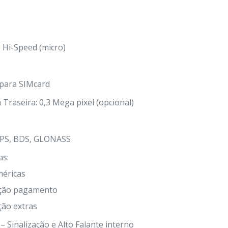
 Hi-Speed (micro)
 para SIMcard
Traseira: 0,3 Mega pixel (opcional)
GPS, BDS, GLONASS
as:
méricas
nção pagamento
ção extras
– Sinalização e Alto Falante interno