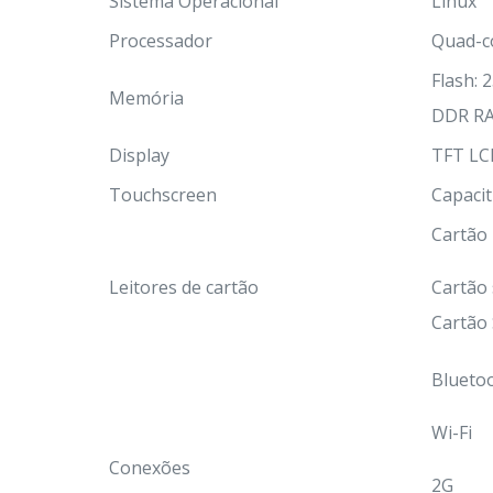
Sistema Operacional
Linux
Processador
Quad-c
Flash:
Memória
DDR R
Display
TFT LCD
Touchscreen
Capacit
Cartão
Leitores de cartão
Cartão 
Cartão
Blueto
Wi-Fi
Conexões
2G