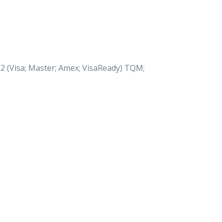
2 (Visa; Master; Amex; VisaReady) TQM;
Via USB